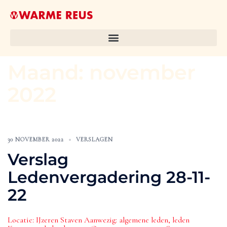
Maand:
november
2022
30 NOVEMBER 2022
VERSLAGEN
Verslag
Ledenvergadering 28-11-
22
Locatie: IJzeren Staven Aanwezig: algemene leden, leden