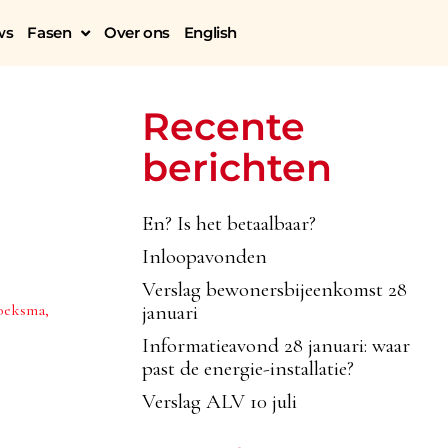
ws
Fasen
Over ons
English
Recente
berichten
En? Is het betaalbaar?
Inloopavonden
Verslag bewonersbijeenkomst 28
roeksma,
januari
Informatieavond 28 januari: waar
past de energie-installatie?
Verslag ALV 10 juli