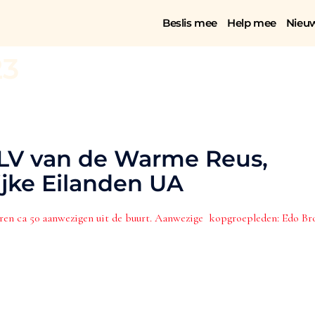
Beslis mee
Help mee
Nieu
23
ALV van de Warme Reus,
ijke Eilanden UA
aren ca 50 aanwezigen uit de buurt. Aanwezige kopgroepleden: Edo B