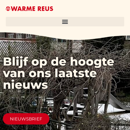
Blijf op de hoogte
van ons laatste
nieuws
NIEUWSBRIEF