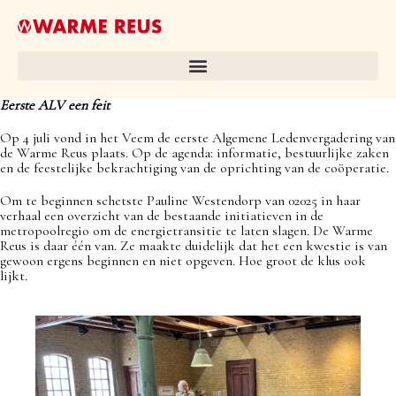
Eerste ALV een feit
Op 4 juli vond in het Veem de eerste Algemene Ledenvergadering van
de Warme Reus plaats. Op de agenda: informatie, bestuurlijke zaken
en de feestelijke bekrachtiging van de oprichting van de coöperatie.
Om te beginnen schetste Pauline Westendorp van 02025 in haar
verhaal een overzicht van de bestaande initiatieven in de
metropoolregio om de energietransitie te laten slagen. De Warme
Reus is daar één van. Ze maakte duidelijk dat het een kwestie is van
gewoon ergens beginnen en niet opgeven. Hoe groot de klus ook
lijkt.